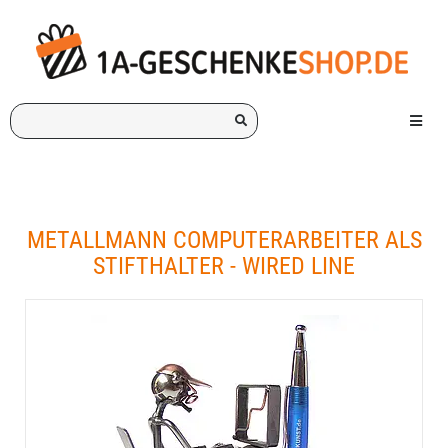
Ich
Menü e
suche
ein
Geschenk
für:
METALLMANN COMPUTERARBEITER ALS
STIFTHALTER - WIRED LINE