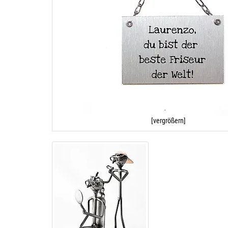
[vergrößern]