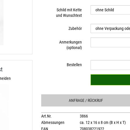
Schild mit Kette
und Wunschtext
Zubehör
Anmerkungen
(optional)
Bestellen
st
hneiden
ANFRAGE
/ RÜCKRUF
Art.Nr.
3866
Abmessungen
ca. 12 x 16 x 8 cm (B x H x T)
EAN
708038221922