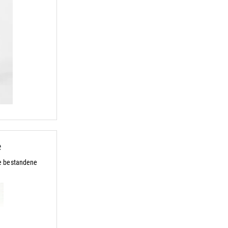
e
e bestandene