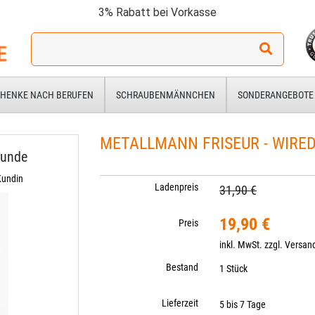
3% Rabatt bei Vorkasse
Ich
suche
ein
Geschenk
HENKE NACH BERUFEN
SCHRAUBENMÄNNCHEN
SONDERANGEBOTE
für:
METALLMANN FRISEUR - WIRED
Kunde
Kundin
Ladenpreis
31,90 €
19,90 €
Preis
inkl. MwSt. zzgl.
Versan
Bestand
1 Stück
Lieferzeit
5 bis 7 Tage