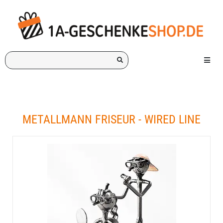
Ich
Menü e
suche
ein
Geschenk
für:
METALLMANN FRISEUR - WIRED LINE