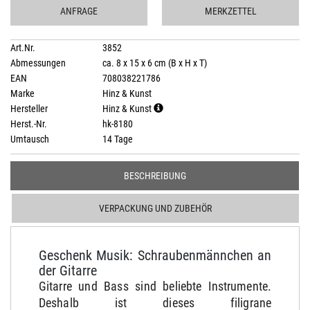
ANFRAGE
MERKZETTEL
Art.Nr.
3852
Abmessungen
ca. 8 x 15 x 6 cm (B x H x T)
EAN
708038221786
Marke
Hinz & Kunst
Hersteller
Hinz & Kunst
Herst.-Nr.
hk-8180
Umtausch
14 Tage
BESCHREIBUNG
VERPACKUNG UND ZUBEHÖR
Geschenk Musik: Schraubenmännchen an
der Gitarre
Gitarre und Bass sind beliebte Instrumente.
Deshalb ist dieses filigrane