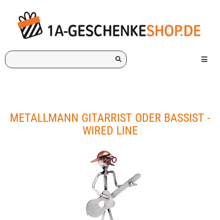
Ich
Menü e
suche
ein
Geschenk
für:
METALLMANN GITARRIST ODER BASSIST -
WIRED LINE