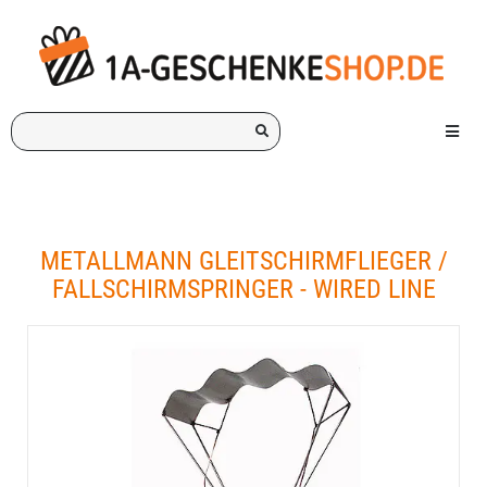
Ich
Menü e
suche
ein
Geschenk
für:
METALLMANN GLEITSCHIRMFLIEGER /
FALLSCHIRMSPRINGER - WIRED LINE