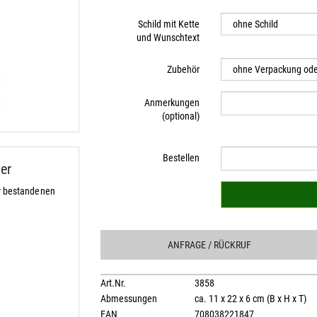
Schild mit Kette
und Wunschtext
Zubehör
Anmerkungen
(optional)
Bestellen
er
r bestandenen
ANFRAGE
/ RÜCKRUF
Art.Nr.
3858
Abmessungen
ca. 11 x 22 x 6 cm (B x H x T)
EAN
708038221847