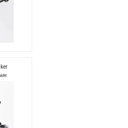
ker
icht