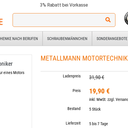
3% Rabatt bei Vorkasse
Ich
suche
ein
Geschenk
HENKE NACH BERUFEN
SCHRAUBENMÄNNCHEN
SONDERANGEBOTE
für:
METALLMANN MOTORTECHNIKER
niker
r eines Motors
Ladenpreis
31,90 €
19,90 €
Preis
inkl. MwSt. zzgl.
Versan
Bestand
5 Stück
Lieferzeit
5 bis 7 Tage