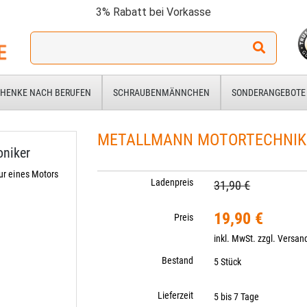
3% Rabatt bei Vorkasse
Ich
suche
ein
Geschenk
HENKE NACH BERUFEN
SCHRAUBENMÄNNCHEN
SONDERANGEBOTE
für:
METALLMANN MOTORTECHNIKER
niker
r eines Motors
Ladenpreis
31,90 €
19,90 €
Preis
inkl. MwSt. zzgl.
Versan
Bestand
5 Stück
Lieferzeit
5 bis 7 Tage