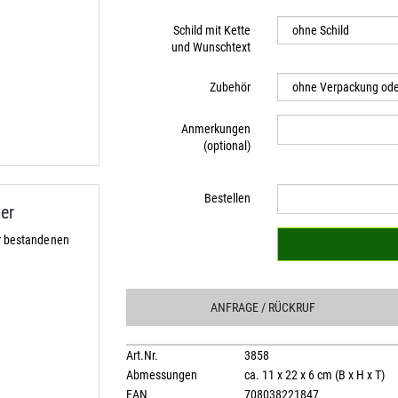
Schild mit Kette
und Wunschtext
Zubehör
Anmerkungen
(optional)
Bestellen
er
r bestandenen
ANFRAGE
/ RÜCKRUF
Art.Nr.
3858
Abmessungen
ca. 11 x 22 x 6 cm (B x H x T)
EAN
708038221847