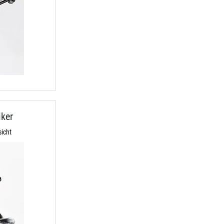
ker
icht