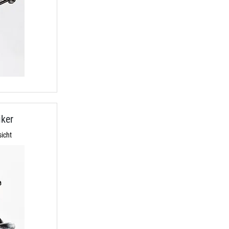
ker
icht