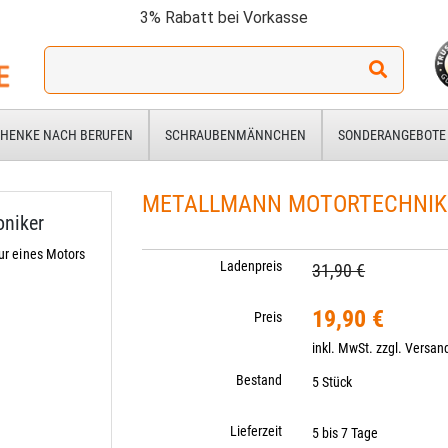
3% Rabatt bei Vorkasse
Ich
suche
ein
Geschenk
HENKE NACH BERUFEN
SCHRAUBENMÄNNCHEN
SONDERANGEBOTE
für:
METALLMANN MOTORTECHNIKER
niker
r eines Motors
Ladenpreis
31,90 €
19,90 €
Preis
inkl. MwSt. zzgl.
Versan
Bestand
5 Stück
Lieferzeit
5 bis 7 Tage