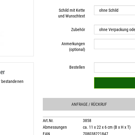
Schild mit Kette
und Wunschtext
Zubehör
Anmerkungen
(optional)
Bestellen
er
r bestandenen
ANFRAGE
/ RÜCKRUF
Art.Nr.
3858
Abmessungen
ca. 11 x 22 x 6 cm (B x H x T)
EAN
708038221847