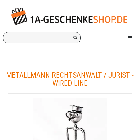
Ich
Menü e
suche
ein
Geschenk
für:
METALLMANN RECHTSANWALT / JURIST -
WIRED LINE