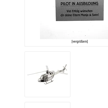
[vergrößern]