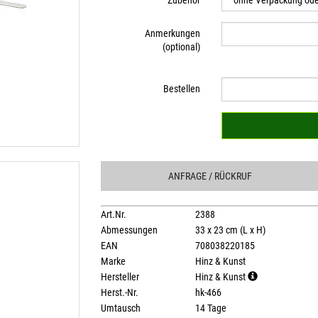
Zubehör
Anmerkungen
(optional)
Bestellen
ANFRAGE
/ RÜCKRUF
Art.Nr.
2388
Abmessungen
33 x 23 cm (L x H)
EAN
708038220185
Marke
Hinz & Kunst
Hersteller
Hinz & Kunst
Herst.-Nr.
hk-466
Umtausch
14 Tage