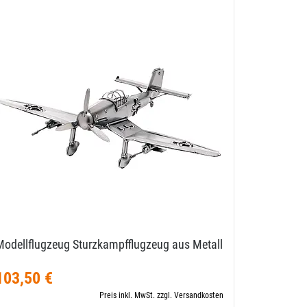
Modellflugzeug Sturzkampfflugzeug aus Metall
Modellflu
103,50 €
103,50
Preis inkl. MwSt. zzgl. Versandkosten