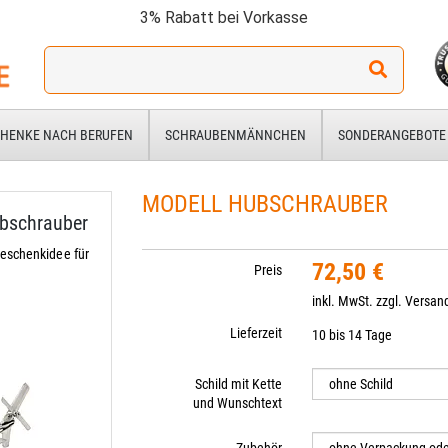
3% Rabatt bei Vorkasse
Ich
suche
ein
Geschenk
HENKE NACH BERUFEN
SCHRAUBENMÄNNCHEN
SONDERANGEBOTE
für:
MODELL HUBSCHRAUBER
bschrauber
eschenkidee für
72,50 €
Preis
inkl. MwSt. zzgl.
Versan
Lieferzeit
10 bis 14 Tage
Schild mit Kette
und Wunschtext