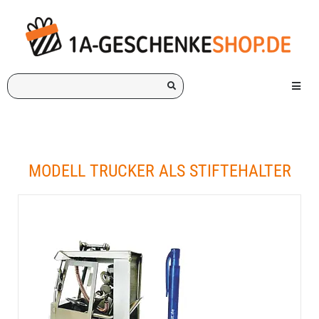
Ich
Menü e
suche
ein
Geschenk
für:
MODELL TRUCKER ALS STIFTEHALTER