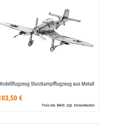
Modellflugzeug Sturzkampfflugzeug aus Metall
Modellflu
103,50 €
106,00 €
Preis inkl. MwSt. zzgl. Versandkosten