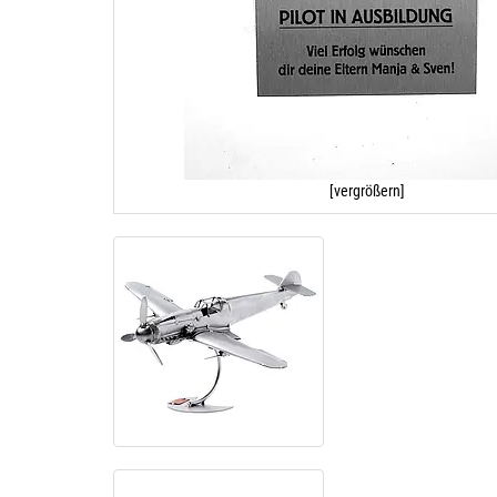
[vergrößern]