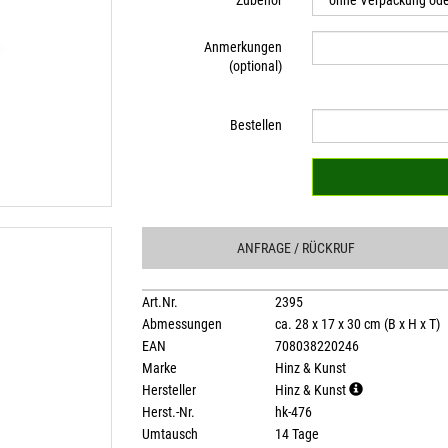
Zubehör
Anmerkungen
(optional)
Bestellen
ANFRAGE
/ RÜCKRUF
Art.Nr.
2395
Abmessungen
ca. 28 x 17 x 30 cm (B x H x T)
EAN
708038220246
Marke
Hinz & Kunst
Hersteller
Hinz & Kunst
Herst.-Nr.
hk-476
Umtausch
14 Tage