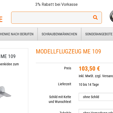
3% Rabatt bei Vorkasse
Ich
suche
ein
Geschenk
HENKE NACH BERUFEN
SCHRAUBENMÄNNCHEN
SONDERANGEBOTE
für:
MODELLFLUGZEUG ME 109
 ME 109
henkidee zum
103,50 €
Preis
inkl. MwSt. zzgl.
Versan
Lieferzeit
10 bis 14 Tage
Schild mit Kette
und Wunschtext