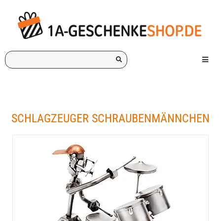
Ich
Menü e
suche
ein
Geschenk
für:
SCHLAGZEUGER SCHRAUBENMÄNNCHEN