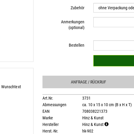
Zubehör
Anmerkungen
(optional)
Bestellen
ANFRAGE
/ RÜCKRUF
n Wunschtext
Art.Nr.
3731
Abmessungen
ca. 10 x 15 x 10 cm (B x H x T)
EAN
708038221373
Marke
Hinz & Kunst
Hersteller
Hinz & Kunst
Herst.-Nr.
hk-902