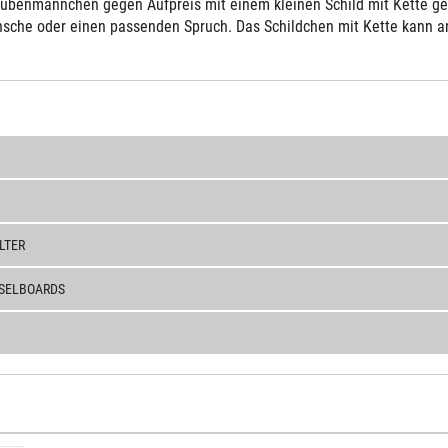
ubenmännchen gegen Aufpreis mit einem kleinen Schild mit Kette gelie
sche oder einen passenden Spruch. Das Schildchen mit Kette kann an 
LTER
SELBOARDS