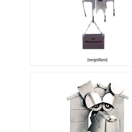
[vergrößern]