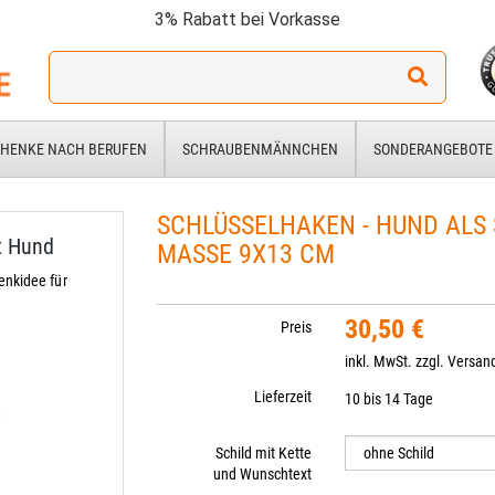
3% Rabatt bei Vorkasse
Ich
suche
ein
Geschenk
HENKE NACH BERUFEN
SCHRAUBENMÄNNCHEN
SONDERANGEBOTE
für:
SCHLÜSSELHAKEN - HUND ALS 
t Hund
MASSE 9X13 CM
nkidee für
30,50 €
Preis
inkl. MwSt. zzgl.
Versan
Lieferzeit
10 bis 14 Tage
Schild mit Kette
und Wunschtext