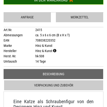
IN DEN WARENKORB
ANFRAGE
MERKZETTEL
Art.Nr.
2415
Abmessungen
ca. 5 x 6 x 6 cm (B x H x T)
EAN
708038220352
Marke
Hinz & Kunst
Hersteller
Hinz & Kunst
Herst.-Nr.
hk-508
Umtausch
14 Tage
BESCHREIBUNG
VERPACKUNG UND ZUBEHÖR
Eine Katze als Schraubenfigur von den
Designern Hinz und Kunst