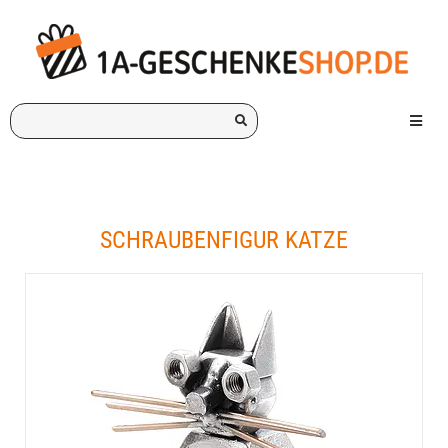
Ich
Menü e
suche
ein
Geschenk
für:
SCHRAUBENFIGUR KATZE