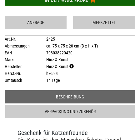
IN DEN WARENKORB
ANFRAGE
MERKZETTEL
Art.Nr.
2425
Abmessungen
ca. 75 x 75 x 20 cm (B x H x T)
EAN
708038220420
Marke
Hinz & Kunst
Hersteller
Hinz & Kunst
Herst.-Nr.
hk-524
Umtausch
14 Tage
BESCHREIBUNG
VERPACKUNG UND ZUBEHÖR
Geschenk für Katzenfreunde
Die Katze ist des Menschen liebster Freund.