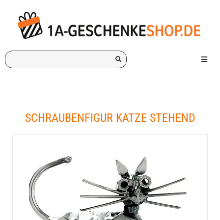
Ich
Menü e
suche
ein
Geschenk
für:
SCHRAUBENFIGUR KATZE STEHEND