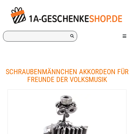
Ich
Menü e
suche
ein
Geschenk
für:
SCHRAUBENMÄNNCHEN AKKORDEON FÜR
FREUNDE DER VOLKSMUSIK