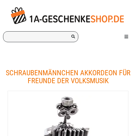
Ich
Menü e
suche
ein
Geschenk
für:
SCHRAUBENMÄNNCHEN AKKORDEON FÜR
FREUNDE DER VOLKSMUSIK