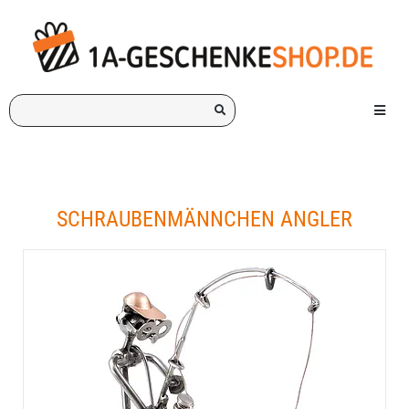
Ich
Menü e
suche
ein
Geschenk
für:
SCHRAUBENMÄNNCHEN ANGLER