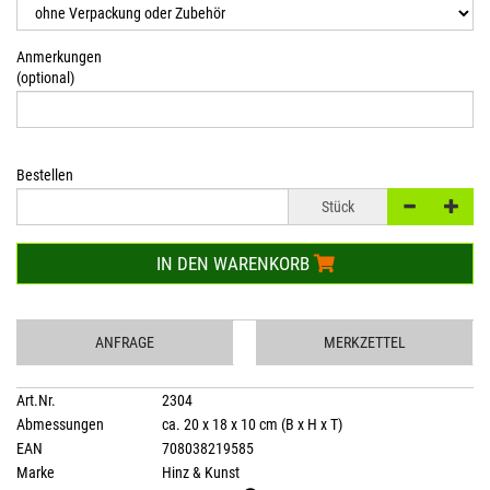
Anmerkungen
(optional)
Bestellen
Stück
IN DEN WARENKORB
ANFRAGE
MERKZETTEL
Art.Nr.
2304
Abmessungen
ca. 20 x 18 x 10 cm (B x H x T)
EAN
708038219585
Marke
Hinz & Kunst