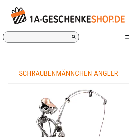
Ich
Menü e
suche
ein
Geschenk
für:
SCHRAUBENMÄNNCHEN ANGLER