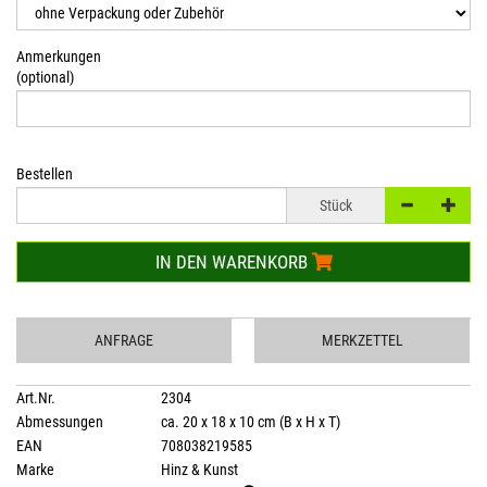
Anmerkungen
(optional)
Bestellen
Stück
IN DEN WARENKORB
ANFRAGE
MERKZETTEL
Art.Nr.
2304
Abmessungen
ca. 20 x 18 x 10 cm (B x H x T)
EAN
708038219585
Marke
Hinz & Kunst