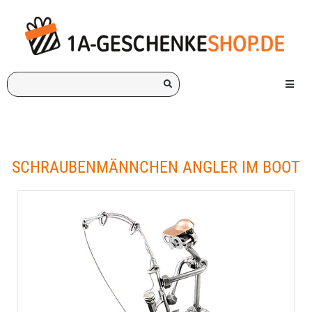
Ich
Menü e
suche
ein
Geschenk
für:
SCHRAUBENMÄNNCHEN ANGLER IM BOOT