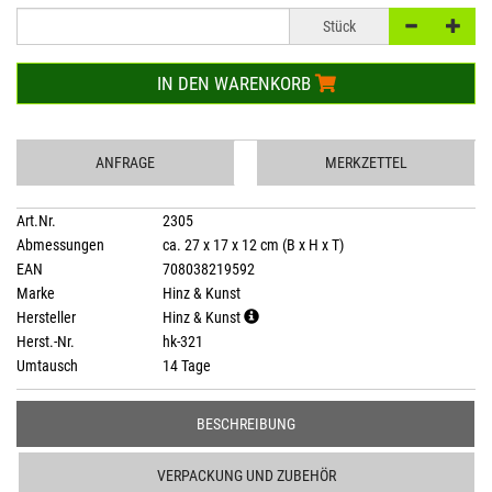
Stück
IN DEN WARENKORB
ANFRAGE
MERKZETTEL
Art.Nr.
2305
Abmessungen
ca. 27 x 17 x 12 cm (B x H x T)
EAN
708038219592
Marke
Hinz & Kunst
Hersteller
Hinz & Kunst
Herst.-Nr.
hk-321
Umtausch
14 Tage
BESCHREIBUNG
VERPACKUNG UND ZUBEHÖR