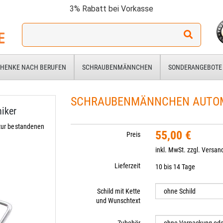
3% Rabatt bei Vorkasse
Ich
suche
ein
Geschenk
HENKE NACH BERUFEN
SCHRAUBENMÄNNCHEN
SONDERANGEBOTE
für:
SCHRAUBENMÄNNCHEN AUTO
iker
zur bestandenen
55,00 €
Preis
inkl. MwSt. zzgl.
Versan
Lieferzeit
10 bis 14 Tage
Schild mit Kette
und Wunschtext