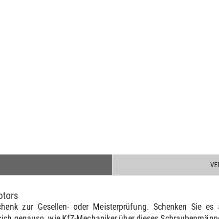
VE
otors
henk zur Gesellen- oder Meisterprüfung. Schenken Sie e
 sich genauso, wie KfZ-Mechaniker über dieses Schraubenmänn