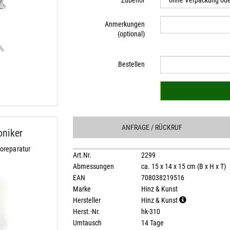
Zubehör
Anmerkungen
(optional)
Bestellen
ANFRAGE
/ RÜCKRUF
niker
oreparatur
Art.Nr.
2299
Abmessungen
ca. 15 x 14 x 15 cm (B x H x T)
EAN
708038219516
Marke
Hinz & Kunst
Hersteller
Hinz & Kunst
Herst.-Nr.
hk-310
Umtausch
14 Tage