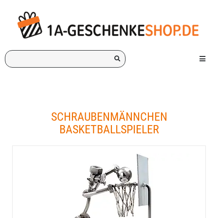
Ich
Menü e
suche
ein
Geschenk
für:
SCHRAUBENMÄNNCHEN
BASKETBALLSPIELER