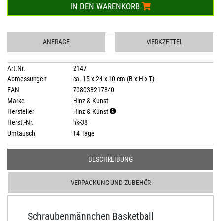
IN DEN WARENKORB
ANFRAGE
MERKZETTEL
Art.Nr.
2147
Abmessungen
ca. 15 x 24 x 10 cm (B x H x T)
EAN
708038217840
Marke
Hinz & Kunst
Hersteller
Hinz & Kunst
Herst.-Nr.
hk-38
Umtausch
14 Tage
BESCHREIBUNG
VERPACKUNG UND ZUBEHÖR
Schraubenmännchen Basketball