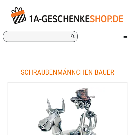
Ich
Menü e
suche
ein
Geschenk
für:
SCHRAUBENMÄNNCHEN BAUER