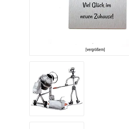
[vergrößern]