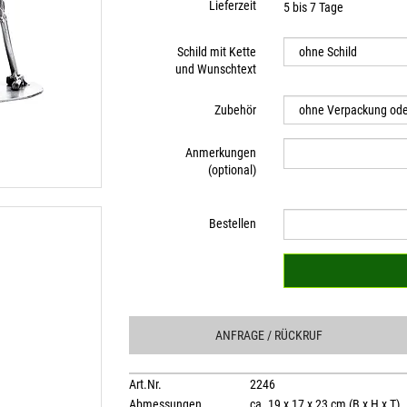
Lieferzeit
5 bis 7 Tage
Schild mit Kette
und Wunschtext
Zubehör
Anmerkungen
(optional)
Bestellen
ANFRAGE
/ RÜCKRUF
Art.Nr.
2246
Abmessungen
ca. 19 x 17 x 23 cm (B x H x T)