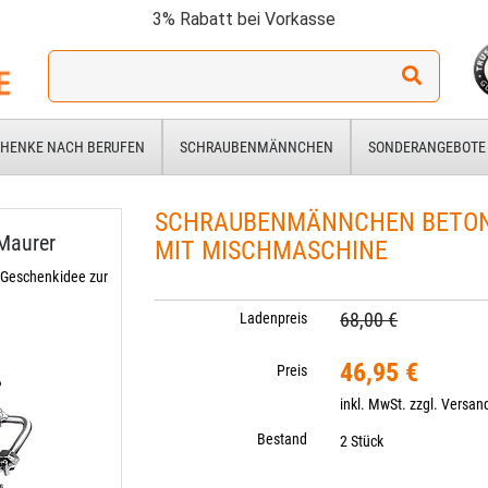
3% Rabatt bei Vorkasse
Ich
suche
ein
Geschenk
HENKE NACH BERUFEN
SCHRAUBENMÄNNCHEN
SONDERANGEBOTE
für:
SCHRAUBENMÄNNCHEN BETON
Maurer
MIT MISCHMASCHINE
 Geschenkidee zur
68,00 €
Ladenpreis
46,95 €
Preis
inkl. MwSt. zzgl.
Versan
Bestand
2 Stück