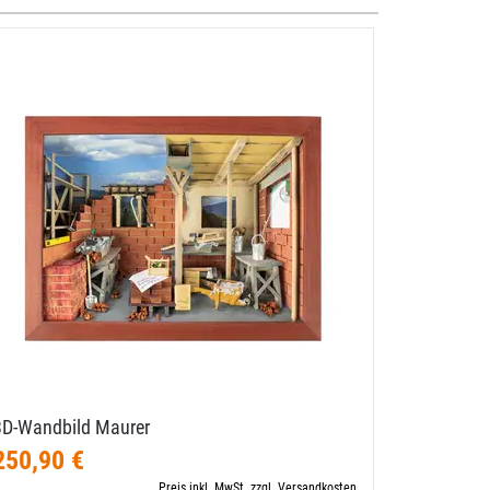
3D-​Wandbild Maurer
Schrauben
250,90 €
52,90 €
Preis inkl. MwSt. zzgl. Versandkosten