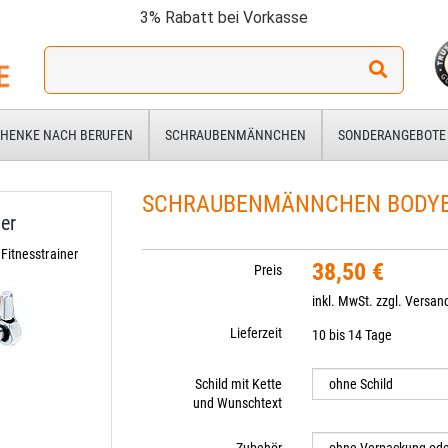
3% Rabatt bei Vorkasse
Ich
suche
ein
Geschenk
HENKE NACH BERUFEN
SCHRAUBENMÄNNCHEN
SONDERANGEBOTE
für:
SCHRAUBENMÄNNCHEN BODYB
er
itnesstrainer
38,50 €
Preis
inkl. MwSt. zzgl.
Versan
Lieferzeit
10 bis 14 Tage
Schild mit Kette
und Wunschtext