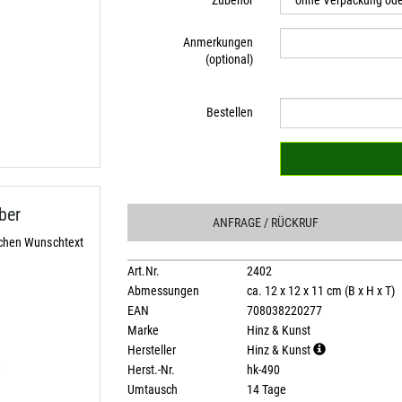
Zubehör
Anmerkungen
(optional)
Bestellen
ber
ANFRAGE
/ RÜCKRUF
ichen Wunschtext
Art.Nr.
2402
Abmessungen
ca. 12 x 12 x 11 cm (B x H x T)
EAN
708038220277
Marke
Hinz & Kunst
Hersteller
Hinz & Kunst
Herst.-Nr.
hk-490
Umtausch
14 Tage