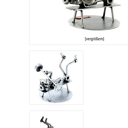
[vergrößern]