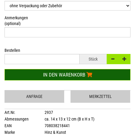
Anmerkungen
(optional)
Bestellen
Stück
IN DEN WARENKORB
ANFRAGE
MERKZETTEL
Art.Nr.
2937
Abmessungen
ca. 14 x 13 x 12 cm (B x H x T)
EAN
708038218441
Marke
Hinz & Kunst