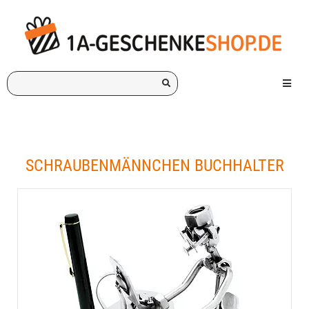
Ich
Menü e
suche
ein
Geschenk
für:
SCHRAUBENMÄNNCHEN BUCHHALTER