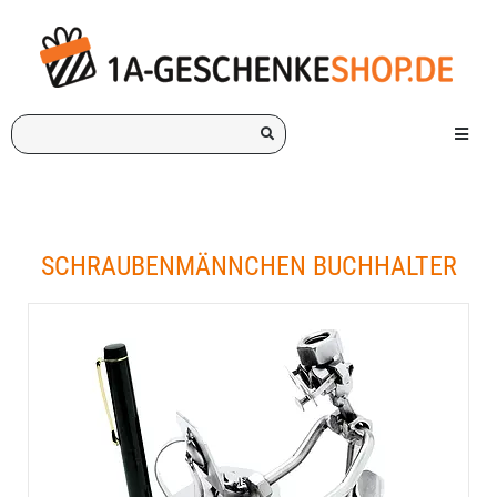
Ich
Menü e
suche
ein
Geschenk
für:
SCHRAUBENMÄNNCHEN BUCHHALTER