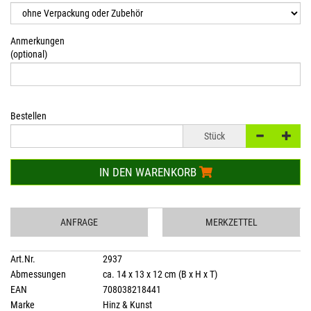
Anmerkungen
(optional)
Bestellen
Stück
IN DEN WARENKORB
ANFRAGE
MERKZETTEL
Art.Nr.
2937
Abmessungen
ca. 14 x 13 x 12 cm (B x H x T)
EAN
708038218441
Marke
Hinz & Kunst