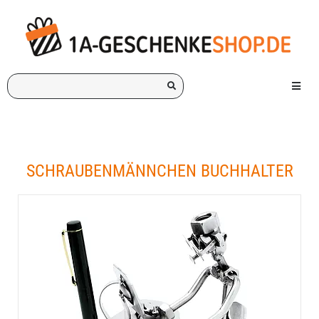
Ich
Menü e
suche
ein
Geschenk
für:
SCHRAUBENMÄNNCHEN BUCHHALTER