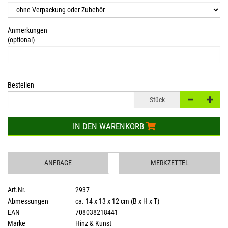
Anmerkungen
(optional)
Bestellen
Stück
IN DEN WARENKORB
ANFRAGE
MERKZETTEL
Art.Nr.
2937
Abmessungen
ca. 14 x 13 x 12 cm (B x H x T)
EAN
708038218441
Marke
Hinz & Kunst