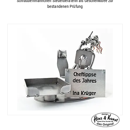
Schraubenmännchen Steuerberaterin als Geschenkidee zur
bestandenen Prüfung