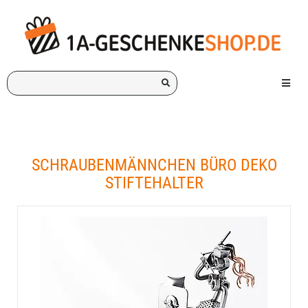
Ich
Menü e
suche
ein
Geschenk
für:
SCHRAUBENMÄNNCHEN BÜRO DEKO
STIFTEHALTER