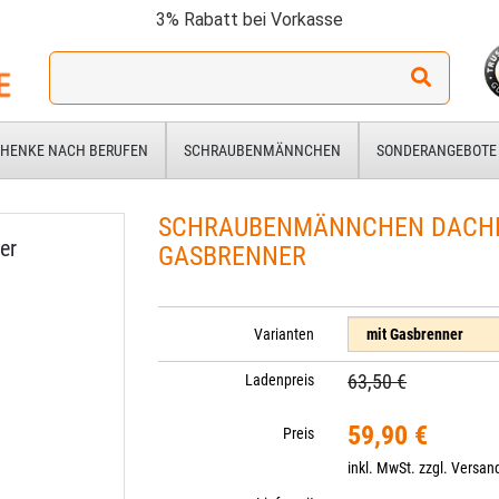
3% Rabatt bei Vorkasse
Ich
suche
ein
Geschenk
HENKE NACH BERUFEN
SCHRAUBENMÄNNCHEN
SONDERANGEBOTE
für:
SCHRAUBENMÄNNCHEN DACHD
er
GASBRENNER
Varianten
63,50 €
Ladenpreis
59,90 €
Preis
inkl. MwSt. zzgl.
Versan