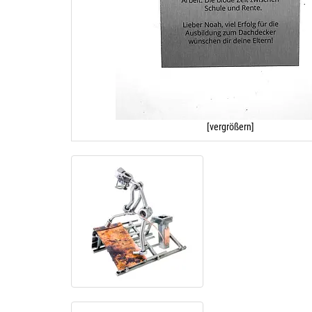
[vergrößern]