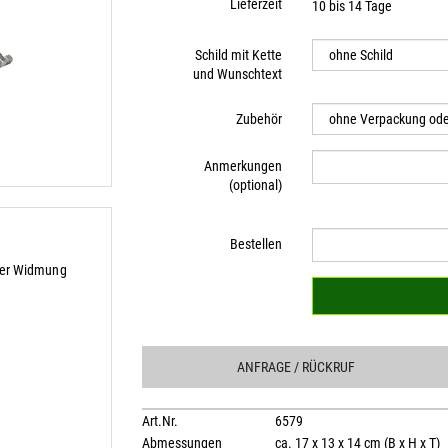
Lieferzeit
10 bis 14 Tage
Schild mit Kette
und Wunschtext
Zubehör
Anmerkungen
(optional)
Bestellen
her Widmung
ANFRAGE
/ RÜCKRUF
Art.Nr.
6579
Abmessungen
ca. 17 x 13 x 14 cm (B x H x T)