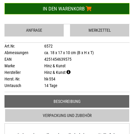
IN DEN WARENKORB
ANFRAGE
MERKZETTEL
Art.Nr.
6572
Abmessungen
ca. 18 x 17 x 10 cm (B x H x T)
EAN
4251454639575
Marke
Hinz & Kunst
Hersteller
Hinz & Kunst
Herst.-Nr.
hk-554
Umtausch
14 Tage
BESCHREIBUNG
VERPACKUNG UND ZUBEHÖR