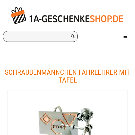
Ich
Menü e
suche
ein
Geschenk
für:
SCHRAUBENMÄNNCHEN FAHRLEHRER MIT
TAFEL