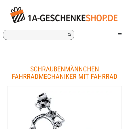
Ich
Menü e
suche
ein
Geschenk
für:
SCHRAUBENMÄNNCHEN
FAHRRADMECHANIKER MIT FAHRRAD