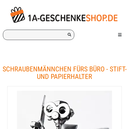
Ich
Menü e
suche
ein
Geschenk
für:
SCHRAUBENMÄNNCHEN FÜRS BÜRO - STIFT-
UND PAPIERHALTER