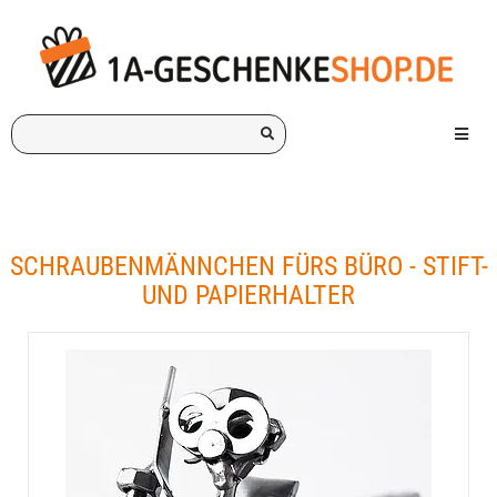
Ich
Menü e
suche
ein
Geschenk
für:
SCHRAUBENMÄNNCHEN FÜRS BÜRO - STIFT-
UND PAPIERHALTER