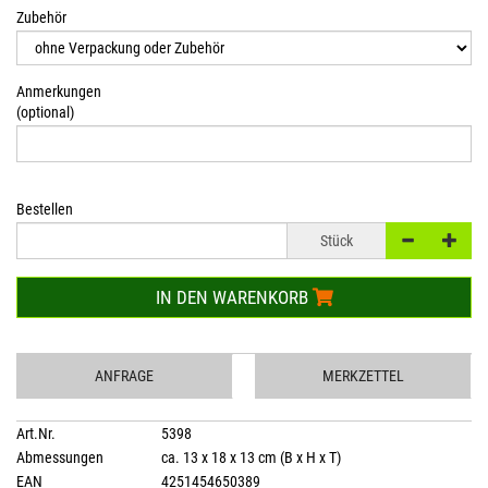
Zubehör
Anmerkungen
(optional)
Bestellen
Stück
IN DEN WARENKORB
ANFRAGE
MERKZETTEL
Art.Nr.
5398
Abmessungen
ca. 13 x 18 x 13 cm (B x H x T)
EAN
4251454650389