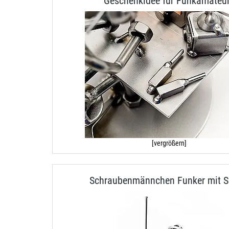
Geschenkidee für Funkamateu
[vergrößern]
Schraubenmännchen Funker mit S