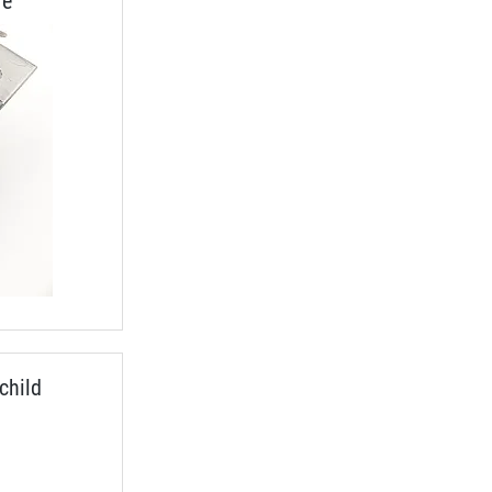
re
child