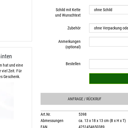
Schild mit Kette
und Wunschtext
Zubehör
Anmerkungen
(optional)
hinten
Bestellen
n hat und eine
viel Zeit. Für
es Geschenk.
ANFRAGE
/ RÜCKRUF
Art.Nr.
5398
Abmessungen
ca. 13 x 18 x 13 cm (B x H x T)
EAN
4251454650389