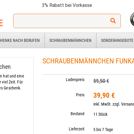
3% Rabatt bei Vorkasse
Ich
suche
ein
Geschenk
HENKE NACH BERUFEN
SCHRAUBENMÄNNCHEN
SONDERANGEBOTE
für:
SCHRAUBENMÄNNCHEN FUNK
chen
n hat und eine
Ladenpreis
59,50 €
viel Zeit. Für
es Geschenk.
39,90 €
Preis
inkl. MwSt. zzgl.
Versan
Bestand
11 Stück
Lieferzeit
5 bis 7 Tage