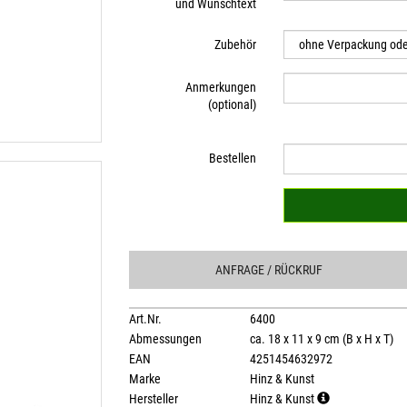
und Wunschtext
Zubehör
Anmerkungen
(optional)
Bestellen
ANFRAGE
/ RÜCKRUF
Art.Nr.
6400
Abmessungen
ca. 18 x 11 x 9 cm (B x H x T)
EAN
4251454632972
Marke
Hinz & Kunst
Hersteller
Hinz & Kunst