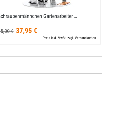
Schraubenmännchen Gartenarbeiter …
Zunftbild 
37,95 €
10,00 €
55,00 €
Preis inkl. MwSt. zzgl. Versandkosten