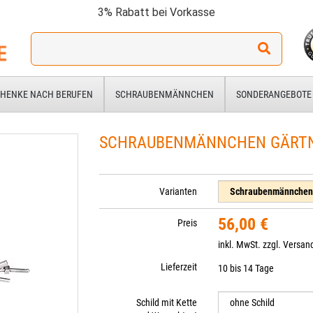
3% Rabatt bei Vorkasse
Ich
suche
ein
Geschenk
HENKE NACH BERUFEN
SCHRAUBENMÄNNCHEN
SONDERANGEBOTE
für:
SCHRAUBENMÄNNCHEN GÄRTNE
Varianten
56,00 €
Preis
inkl. MwSt. zzgl.
Versan
Lieferzeit
10 bis 14 Tage
Schild mit Kette