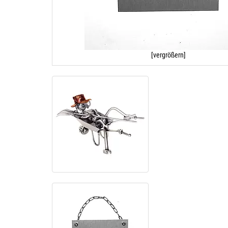
[vergrößern]