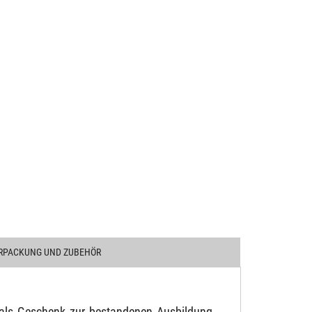
RPACKUNG UND ZUBEHÖR
 als Geschenk zur bestandenen Ausbildung