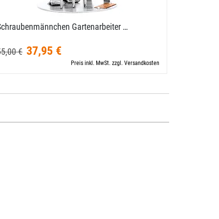
Schraubenmännchen Gartenarbeiter …
Zunftbild 
37,95 €
10,00 €
55,00 €
Preis inkl. MwSt. zzgl. Versandkosten