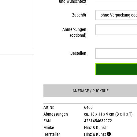
und Wunschtext
Zubehör
Anmerkungen
(optional)
Bestellen
ANFRAGE
/ RÜCKRUF
Art.Nr.
6400
Abmessungen
ca. 18 x 11 x 9 cm (B x H x T)
EAN
4251454632972
Marke
Hinz & Kunst
Hersteller
Hinz & Kunst