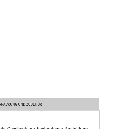
RPACKUNG UND ZUBEHÖR
 als Geschenk zur bestandenen Ausbildung