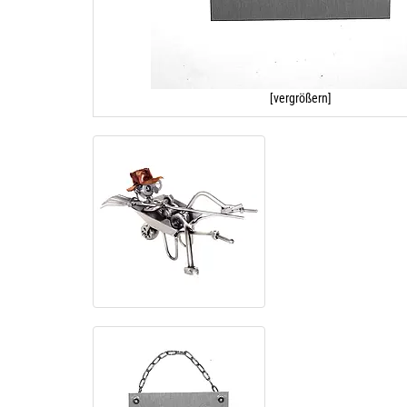
[vergrößern]