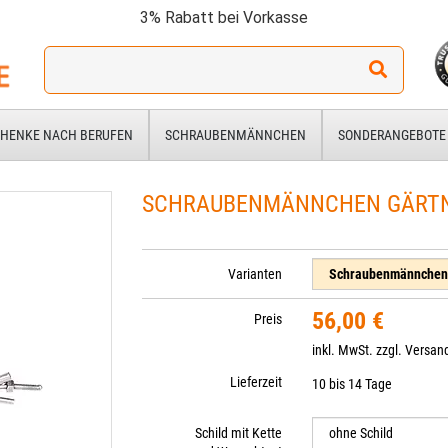
3% Rabatt bei Vorkasse
Ich
suche
ein
Geschenk
HENKE NACH BERUFEN
SCHRAUBENMÄNNCHEN
SONDERANGEBOTE
für:
SCHRAUBENMÄNNCHEN GÄRTNE
Varianten
56,00 €
Preis
inkl. MwSt. zzgl.
Versan
Lieferzeit
10 bis 14 Tage
Schild mit Kette