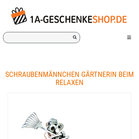
Ich
Menü e
suche
ein
Geschenk
für:
SCHRAUBENMÄNNCHEN GÄRTNERIN BEIM
RELAXEN