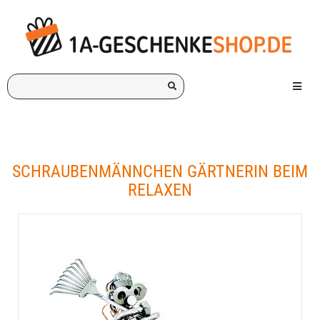
Ich
Menü e
suche
ein
Geschenk
für:
SCHRAUBENMÄNNCHEN GÄRTNERIN BEIM
RELAXEN