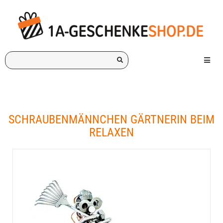
Ich
Menü e
suche
ein
Geschenk
für:
SCHRAUBENMÄNNCHEN GÄRTNERIN BEIM
RELAXEN