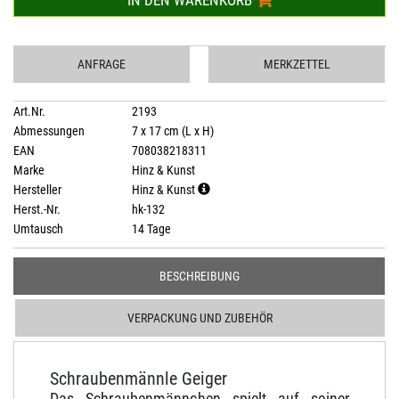
IN DEN WARENKORB
ANFRAGE
MERKZETTEL
Art.Nr.
2193
Abmessungen
7 x 17 cm (L x H)
EAN
708038218311
Marke
Hinz & Kunst
Hersteller
Hinz & Kunst
Herst.-Nr.
hk-132
Umtausch
14 Tage
BESCHREIBUNG
VERPACKUNG UND ZUBEHÖR
Schraubenmännle Geiger
Das Schraubenmännchen spielt auf seiner