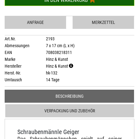
IN DEN WARENKORB
ANFRAGE
MERKZETTEL
Art.Nr.
2193
Abmessungen
7 x 17 cm (L x H)
EAN
708038218311
Marke
Hinz & Kunst
Hersteller
Hinz & Kunst
Herst.-Nr.
hk-132
Umtausch
14 Tage
BESCHREIBUNG
VERPACKUNG UND ZUBEHÖR
Schraubenmännle Geiger
Das Schraubenmännchen spielt auf seiner