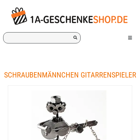
Ich
Menü e
suche
ein
Geschenk
für:
SCHRAUBENMÄNNCHEN GITARRENSPIELER