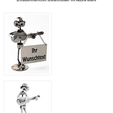
Schraubenmännchen Straßenmusiker mit Akustik Gitarre