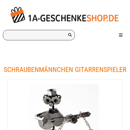
Ich
Menü e
suche
ein
Geschenk
für:
SCHRAUBENMÄNNCHEN GITARRENSPIELER