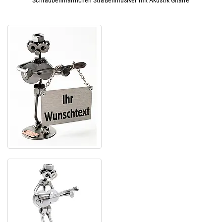
Schraubenmännchen Straßenmusiker mit Akustik Gitarre