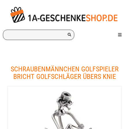
Ich
Menü e
suche
ein
Geschenk
für:
SCHRAUBENMÄNNCHEN GOLFSPIELER
BRICHT GOLFSCHLÄGER ÜBERS KNIE