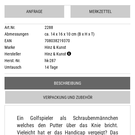
ANFRAGE
MERKZETTEL
Art.Nr.
2288
Abmessungen
ca. 14 x 16 x 10 cm (B x H x T)
EAN
708038219370
Marke
Hinz & Kunst
Hersteller
Hinz & Kunst
Herst.-Nr.
hk-287
Umtausch
14 Tage
BESCHREIBUNG
VERPACKUNG UND ZUBEHÖR
Ein Golfspieler als Schraubenmännchen
welches den Putter über das Knie bricht.
Vieleicht hat er das Handicap vergeigt? Das