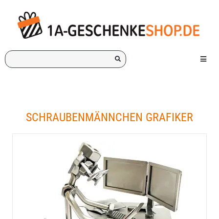
Ich
Menü e
suche
ein
Geschenk
für:
SCHRAUBENMÄNNCHEN GRAFIKER