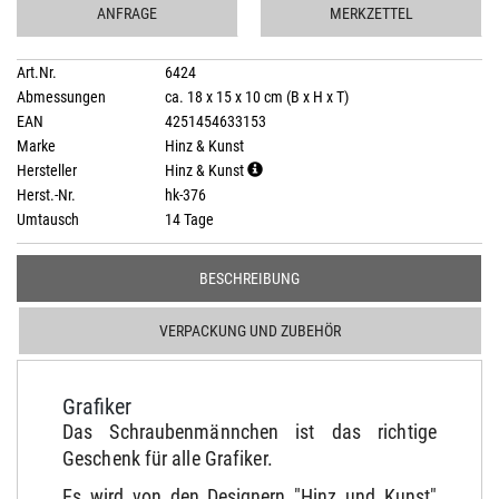
ANFRAGE
MERKZETTEL
Art.Nr.
6424
Abmessungen
ca. 18 x 15 x 10 cm (B x H x T)
EAN
4251454633153
Marke
Hinz & Kunst
Hersteller
Hinz & Kunst
Herst.-Nr.
hk-376
Umtausch
14 Tage
BESCHREIBUNG
VERPACKUNG UND ZUBEHÖR
Grafiker
Das Schraubenmännchen ist das richtige
Geschenk für alle Grafiker.
Es wird von den Designern "Hinz und Kunst"