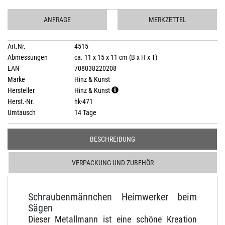
ANFRAGE
MERKZETTEL
Art.Nr.
4515
Abmessungen
ca. 11 x 15 x 11 cm (B x H x T)
EAN
708038220208
Marke
Hinz & Kunst
Hersteller
Hinz & Kunst
Herst.-Nr.
hk-471
Umtausch
14 Tage
BESCHREIBUNG
VERPACKUNG UND ZUBEHÖR
Schraubenmännchen Heimwerker beim
Sägen
Dieser Metallmann ist eine schöne Kreation