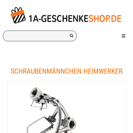
Ich
Menü e
suche
ein
Geschenk
für:
SCHRAUBENMÄNNCHEN HEIMWERKER