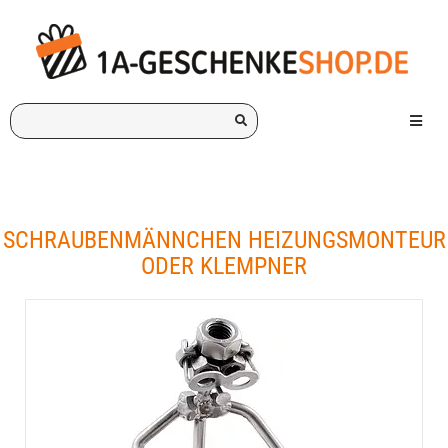
Ich
Menü e
suche
ein
Geschenk
für:
SCHRAUBENMÄNNCHEN HEIZUNGSMONTEUR
ODER KLEMPNER